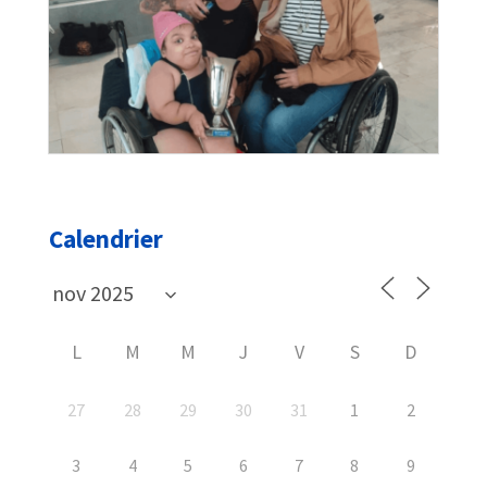
Calendrier
L
M
M
J
V
S
D
27
28
29
30
31
1
2
3
4
5
6
7
8
9