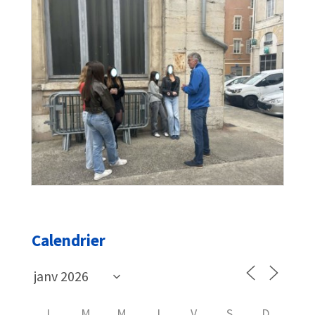
Calendrier
L
M
M
J
V
S
D