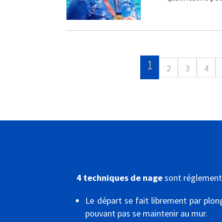
1
2
3
4
4 techniques de nage
sont réglemen
Le départ se fait librement par plo
pouvant pas se maintenir au mur.