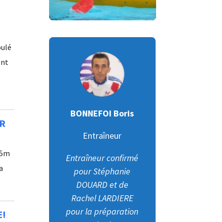
oulé
ont
BONNEFOI Boris
UR
Entraîneur
25m
Entraîneur confirmé
a
pour Stéphanie
DOUARD et de
Rachel LARDIERE
pour la préparation
E!