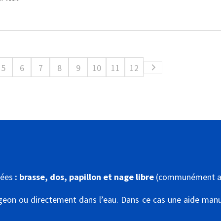
5
6
7
8
9
10
11
12
tées
: brasse, dos, papillon et nage libre
(communément a
ngeon ou directement dans l’eau. Dans ce cas une aide manu