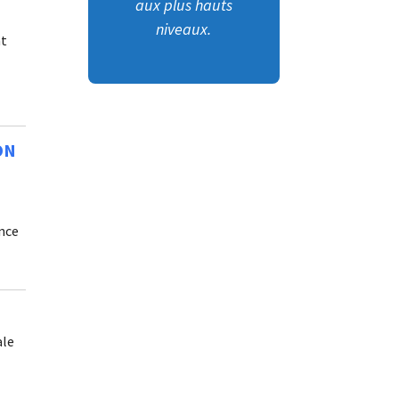
aux plus hauts
e
niveaux.
nt
ON
nce
ale