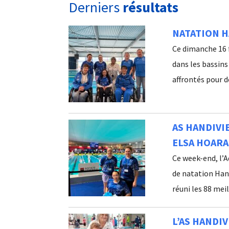
Derniers
résultats
NATATION 
Ce dimanche 16 
dans les bassins
affrontés pour dé
AS HANDIVI
ELSA HOARA
Ce week-end, l’
de natation Hand
réuni les 88 meil
L’AS HANDI