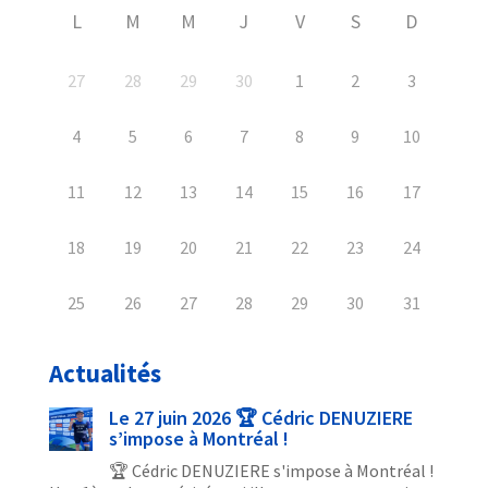
L
M
M
J
V
S
D
27
28
29
30
1
2
3
4
5
6
7
8
9
10
11
12
13
14
15
16
17
18
19
20
21
22
23
24
25
26
27
28
29
30
31
Actualités
Le 27 juin 2026 🏆 Cédric DENUZIERE
s’impose à Montréal !
🏆 Cédric DENUZIERE s'impose à Montréal !