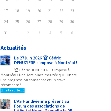
17
18
19
20
21
22
23
24
25
26
27
28
29
30
31
1
2
3
4
5
6
Actualités
Le 27 juin 2026 🏆 Cédric
DENUZIERE s’impose à Montréal !
🏆 Cédric DENUZIERE s'impose à
Montréal ! Une 1ère place méritée qui illustre
une progression constante et un travail
récompensé ...
(Lire la suite…)
L’AS Handivienne présent au
Forum des associations de
l’Hôpital Henry Gabrielle le 25