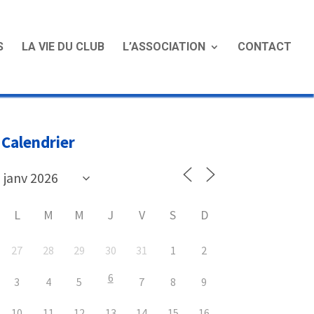
S
LA VIE DU CLUB
L’ASSOCIATION
CONTACT
Calendrier
L
M
M
J
V
S
D
27
28
29
30
31
1
2
6
3
4
5
7
8
9
10
11
12
13
14
15
16